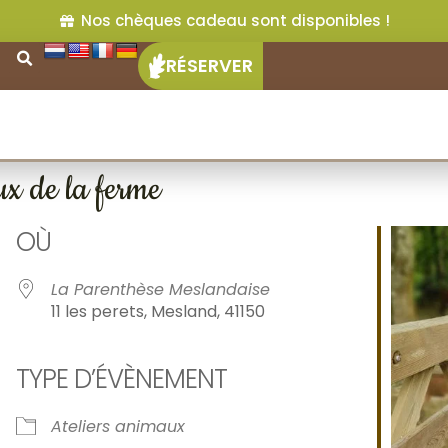
Nos chèques cadeau sont disponibles !
RÉSERVER
ux de la ferme
OÙ
5
La Parenthèse Meslandaise
11 les perets, Mesland, 41150
TYPE D’ÉVÈNEMENT
ier Google
iCalendar
Of
Ateliers animaux