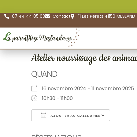
07 44 44 05 63
Contact
11 Les Perets 41150 MESLAND
Atelier nourrissage des anima
QUAND
16 novembre 2024 - 11 novembre 202
10h30 - 11h00
AJOUTER AU CALENDRIER
Télécharger ICS
Calendr