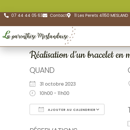
07 44 44 05 63
Contact
11 Les Perets 41150 MESLAND
Réalisation d’un bracelet en
QUAND
31 octobre 2023
10h00 - 11h00
AJOUTER AU CALENDRIER
Télécharger ICS
Calendr