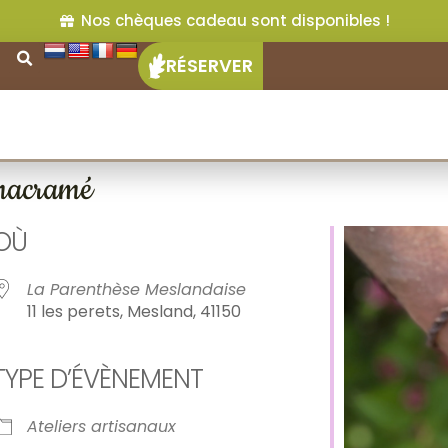
Nos chèques cadeau sont disponibles !
RÉSERVER
 macramé
OÙ
La Parenthèse Meslandaise
11 les perets, Mesland, 41150
TYPE D’ÉVÈNEMENT
ier Google
iCalendar
Of
Ateliers artisanaux